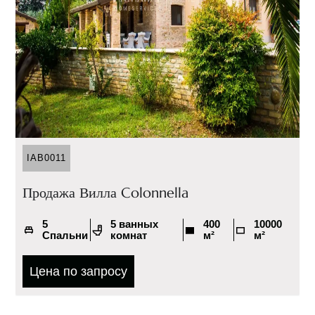
IAB0011
Продажа Вилла Colonnella
5
5 ванных
400
10000
Спальни
комнат
м²
м²
Цена по запросу