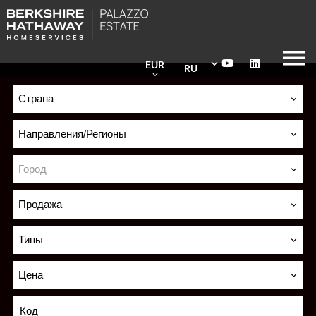
EUR
RU
Страна
Направления/Регионы
Город
Продажа
Типы
Цена