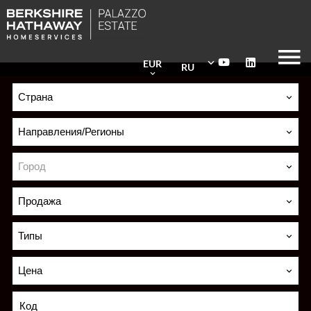
EUR
RU
Страна
Направления/Регионы
Город
Продажа
Типы
Цена