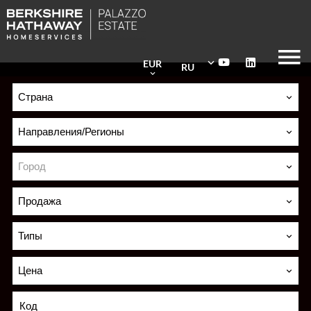
EUR
RU
Страна
Направления/Регионы
Город
Продажа
Типы
Цена