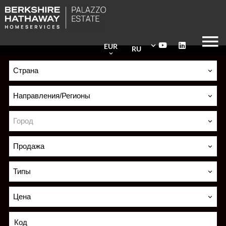
EUR
RU
Страна
Направления/Регионы
Город
Продажа
Типы
Цена