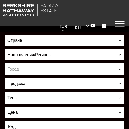
EUR
RU
Страна
Направления/Регионы
Город
Продажа
Типы
Цена