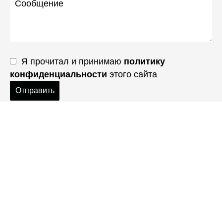
Я прочитал и принимаю
политику
конфиденциальности
этого сайта
Отправить
Дисклеймер
Приведенная информация носит
исключительно ознакомительный характер
и никоим образом не связана с
договорными обязательствами. Все