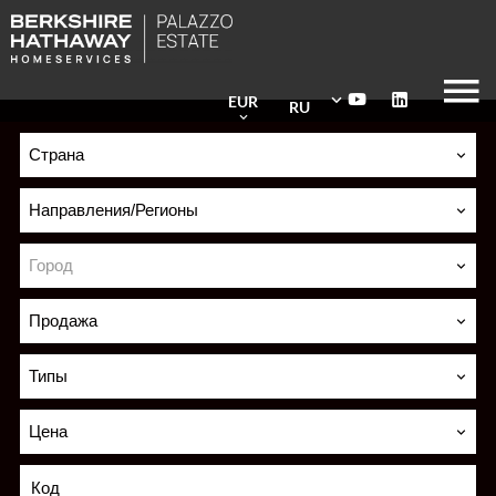
EUR
RU
Страна
Направления/Регионы
Город
Продажа
Типы
Цена