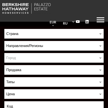
EUR
RU
Страна
Направления/Регионы
Город
Продажа
Типы
Цена