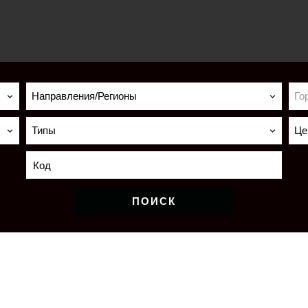
Направления/Регионы
Го
Типы
Це
ПОИСК