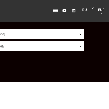
RU
EUR
род
на