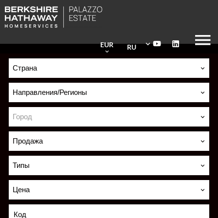
EUR
RU
Страна
Направления/Регионы
Город
Продажа
Типы
Цена