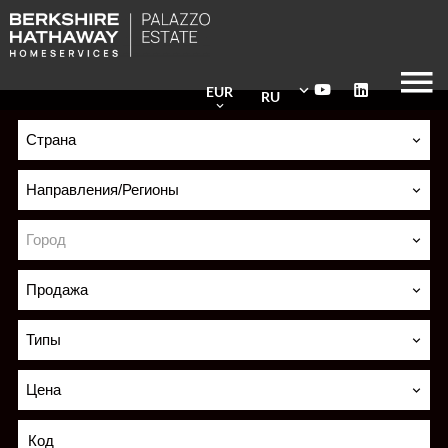
EUR
RU
Страна
Направления/Регионы
Город
Продажа
Типы
Цена