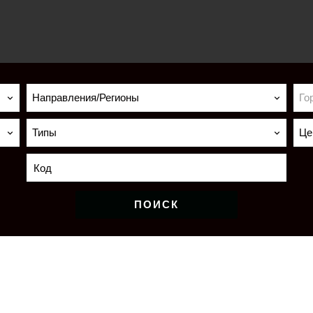
Направления/Регионы
Го
Типы
Це
ПОИСК