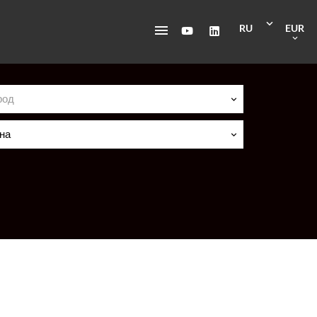
RU
EUR
род
на