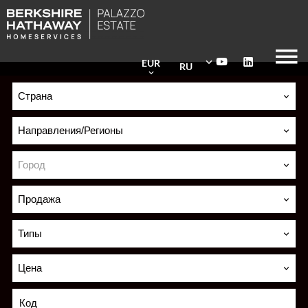
EUR
RU
Страна
Направления/Регионы
Город
Продажа
Типы
Цена