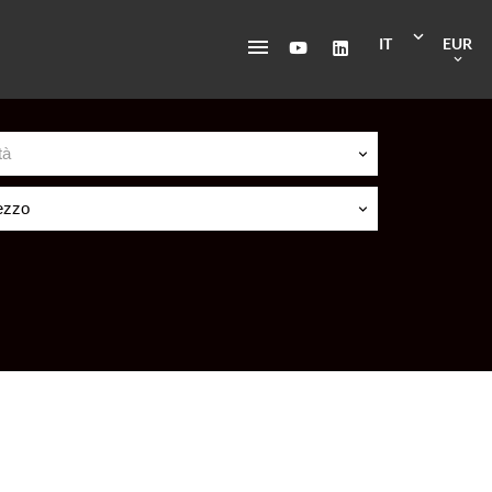
IT
EUR
tà
ezzo