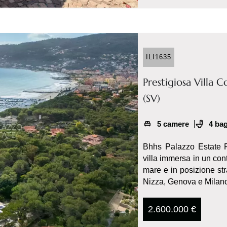
ILI1635
Prestigiosa Villa
(SV)
5 camere
4 ba
Bhhs Palazzo Estate P
villa immersa in un cont
mare e in posizione st
Nizza, Genova e Milano.
2.600.000 €