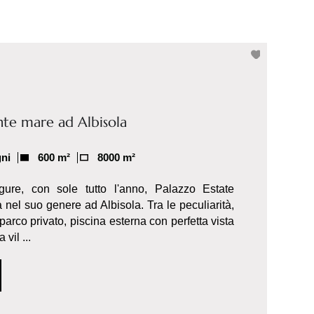
onte mare ad Albisola
gni
600 m²
8000 m²
gure, con sole tutto l'anno, Palazzo Estate
 nel suo genere ad Albisola. Tra le peculiarità,
parco privato, piscina esterna con perfetta vista
vil ...