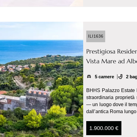
ILI1636
Prestigiosa Resid
Vista Mare ad Al
5 camere
2 ba
BHHS Palazzo Estate Pi
straordinaria proprietà 
— un luogo dove il temp
dall’antica Roma lungo l
1.900.000 €