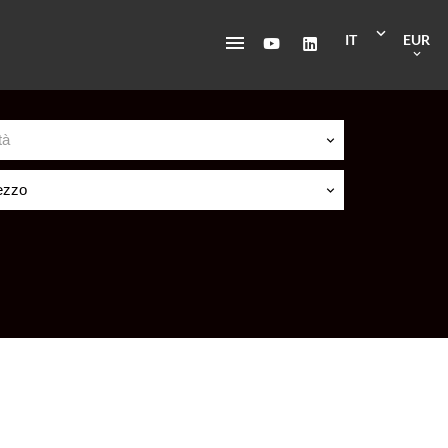
IT
EUR
tà
ezzo