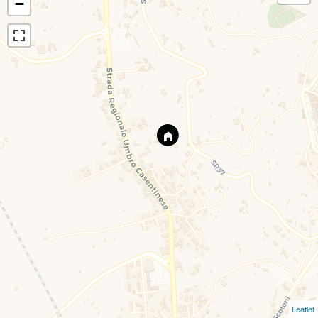
−
Leaflet