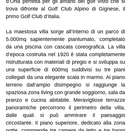
d’Orta perfetta per gli amanti del golf visto che si
trova difronte al Golf Club Alpino di Gignese, il
primo Golf Club d’Italia.
La maestosa villa sorge all’interno di un parco di
5.000mq sapientemente piantumato, completato
da una piscina con cascata coreografica. La villa
d’epoca costruita nel 1920 è stata completamente
ristrutturata con materiali di pregio e si sviluppa su
una superficie di 600mq suddivisi su tre piani
collegati da una elegante scala in marmo. Al piano
terreno dall’ampio disimpegno si raggiunge la
spaziosa zona living con grande soggiorno, sala da
pranzo e cucina abitabile. Meravigliose terrazze
panoramiche percorrono il perimetro della villa,
dalle quali si può ammirare il paesaggio
circostante. Il piano superiore, dedicato alla zona
notte, comprende tre camere da letto e tre bagni