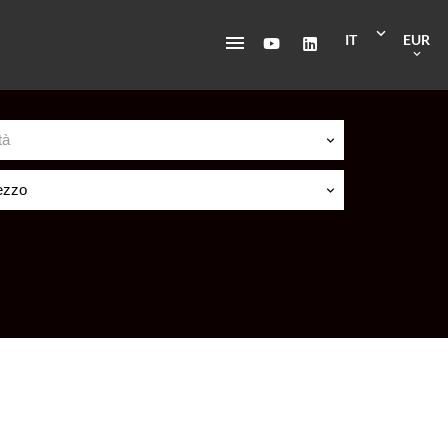
IT
EUR
tà
ezzo