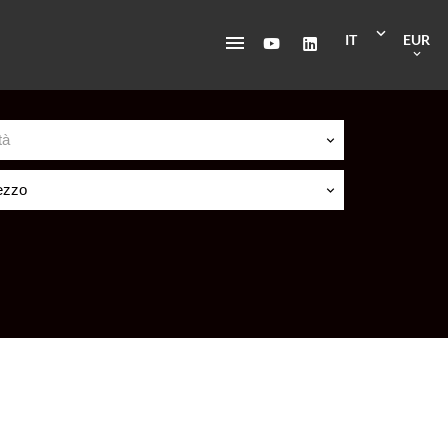
IT
EUR
tà
ezzo