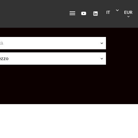
IT
EUR
tà
ezzo